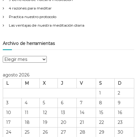
4 razones para meditar
Practica nuestro protocolo
Las ventajas de nuestra meditación diaria
Archivo de herramientas
A
r
c
agosto 2026
h
L
M
X
J
V
S
D
i
v
1
2
o
3
4
5
6
7
8
9
d
e
10
11
12
13
14
15
16
h
17
18
19
20
21
22
23
e
r
24
25
26
27
28
29
30
r