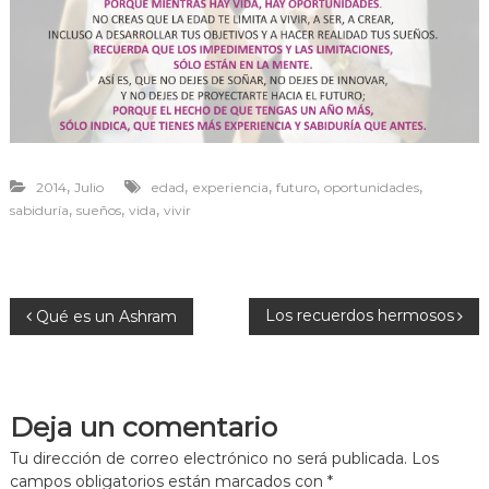
r
a
v
i
v
i
r
,
,
,
,
,
2014
Julio
edad
experiencia
futuro
oportunidades
,
,
,
sabiduría
sueños
vida
vivir
N
Los recuerdos hermosos
Qué es un Ashram
a
v
Deja un comentario
e
Tu dirección de correo electrónico no será publicada.
Los
campos obligatorios están marcados con
*