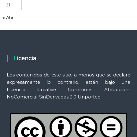
31
a
m
« Abr
i
e
n
t
a
s
Licencia
Los contenidos de este sitio, a menos que se declare
expresamente lo contrario, están bajo una
Licencia Creative Commons Atribución-
NoComercial-SinDerivadas 3.0 Unported.