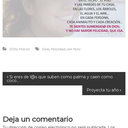
r
a
v
i
v
i
r
,
,
,
2016
Marzo
Dios
felicidad
ser feliz
N
Si eres de l@s que suben como palma y caen como
coco…
a
Proyecta tu año
v
e
Deja un comentario
Tu dirección de correo electrónico no será publicada.
Los