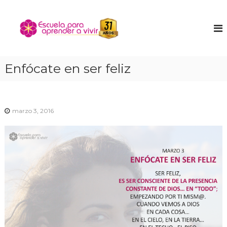
S
a
E
E
n
l
s
c
t
c
u
a
u
e
r
n
e
Enfócate en ser feliz
a
t
l
l
r
a
a
c
t
o
p
u
n
marzo 3, 2016
a
n
t
r
i
e
ñ
a
n
o
a
i
i
p
n
d
t
r
o
e
e
r
n
i
o
d
r
e