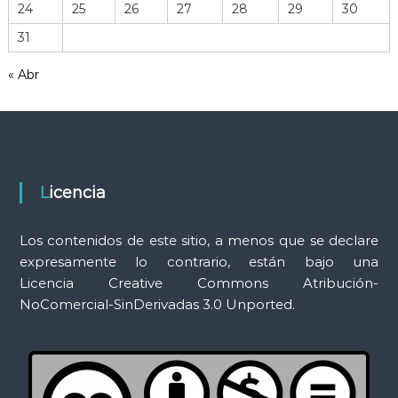
r
24
25
26
27
28
29
30
r
31
a
m
« Abr
i
e
n
t
a
s
Licencia
Los contenidos de este sitio, a menos que se declare
expresamente lo contrario, están bajo una
Licencia Creative Commons Atribución-
NoComercial-SinDerivadas 3.0 Unported.