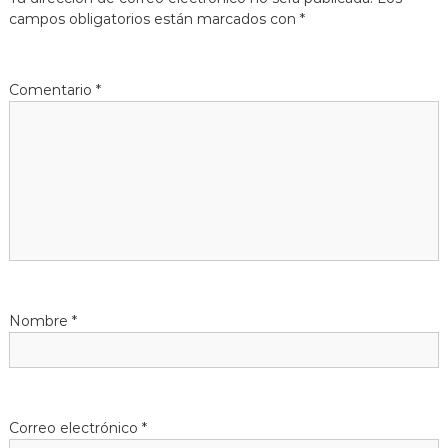
g
campos obligatorios están marcados con
*
a
c
Comentario
*
i
ó
n
d
e
Nombre
*
e
n
Correo electrónico
*