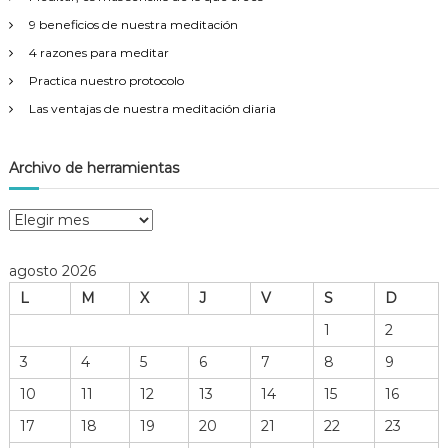
:
9 beneficios de nuestra meditación
4 razones para meditar
Practica nuestro protocolo
Las ventajas de nuestra meditación diaria
Archivo de herramientas
A
r
c
agosto 2026
h
L
M
X
J
V
S
D
i
v
1
2
o
3
4
5
6
7
8
9
d
e
10
11
12
13
14
15
16
h
17
18
19
20
21
22
23
e