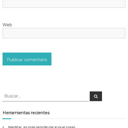
t
r
Web
a
d
a
s
B
B
u
u
s
s
c
a
c
Herramientas recientes
r
a
r
Meditar, es más sencillo de lo que crees