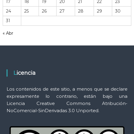
17
18
19
20
21
22
23
e
r
24
25
26
27
28
29
30
r
31
a
m
« Abr
i
e
n
t
a
s
Licencia
Los contenidos de este sitio, a menos que se declare
expresamente lo contrario, están bajo una
Licencia Creative Commons Atribución-
NoComercial-SinDerivadas 3.0 Unported.