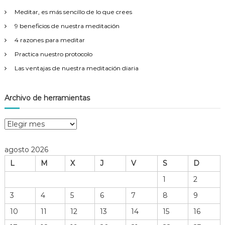
r
Meditar, es más sencillo de lo que crees
:
9 beneficios de nuestra meditación
4 razones para meditar
Practica nuestro protocolo
Las ventajas de nuestra meditación diaria
Archivo de herramientas
A
r
c
agosto 2026
h
L
M
X
J
V
S
D
i
v
1
2
o
3
4
5
6
7
8
9
d
e
10
11
12
13
14
15
16
h