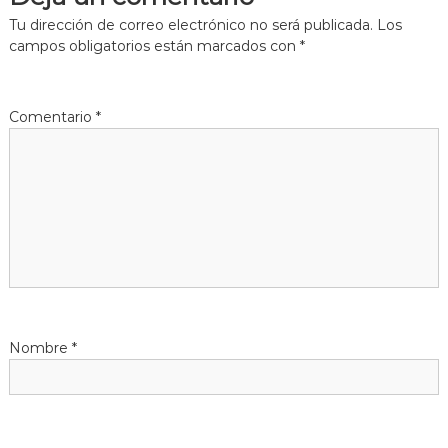
e
Tu dirección de correo electrónico no será publicada.
Los
g
campos obligatorios están marcados con
*
a
Comentario
*
c
i
ó
n
d
Nombre
*
e
e