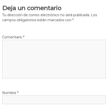
e
Deja un comentario
g
Tu dirección de correo electrónico no será publicada.
Los
campos obligatorios están marcados con
*
a
c
Comentario
*
i
ó
n
d
e
Nombre
*
e