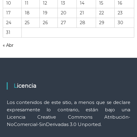
e
10
11
12
13
14
15
16
h
17
18
19
20
21
22
23
e
r
24
25
26
27
28
29
30
r
31
a
m
« Abr
i
e
n
t
a
s
Licencia
Los contenidos de este sitio, a menos que se declare
expresamente lo contrario, están bajo una
Licencia Creative Commons Atribución-
NoComercial-SinDerivadas 3.0 Unported.