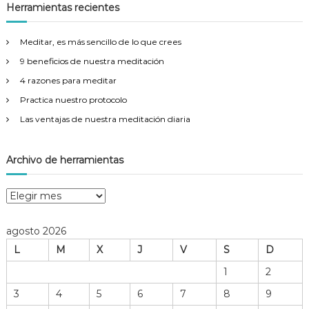
a
c
Herramientas recientes
r
a
r
Meditar, es más sencillo de lo que crees
:
9 beneficios de nuestra meditación
4 razones para meditar
Practica nuestro protocolo
Las ventajas de nuestra meditación diaria
Archivo de herramientas
A
r
c
agosto 2026
h
L
M
X
J
V
S
D
i
v
1
2
o
3
4
5
6
7
8
9
d