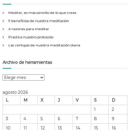
a
r
Meditar, es más sencillo de lo que crees
:
9 beneficios de nuestra meditación
4 razones para meditar
Practica nuestro protocolo
Las ventajas de nuestra meditación diaria
Archivo de herramientas
A
r
c
agosto 2026
h
L
M
X
J
V
S
D
i
v
1
2
o
3
4
5
6
7
8
9
d
e
10
11
12
13
14
15
16