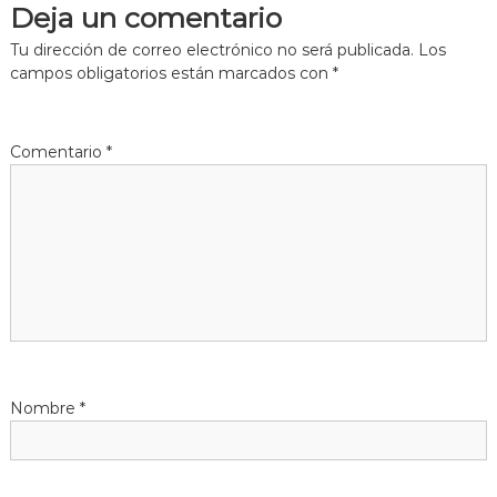
Deja un comentario
e
Tu dirección de correo electrónico no será publicada.
Los
g
campos obligatorios están marcados con
*
a
Comentario
*
c
i
ó
n
d
Nombre
*
e
e