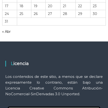
h
17
18
19
20
21
22
23
e
r
24
25
26
27
28
29
30
r
31
a
m
« Abr
i
e
n
t
a
s
Licencia
Los contenidos de este sitio, a menos que se declare
expresamente lo contrario, están bajo una
Licencia Creative Commons Atribución-
NoComercial-SinDerivadas 3.0 Unported.