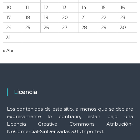
e
10
11
12
13
14
15
16
h
17
18
19
20
21
22
23
e
r
24
25
26
27
28
29
30
r
31
a
m
« Abr
i
e
n
t
a
s
Licencia
Los contenidos de este sitio, a menos que se declare
expresamente lo contrario, están bajo una
Licencia Creative Commons Atribución-
NoComercial-SinDerivadas 3.0 Unported.