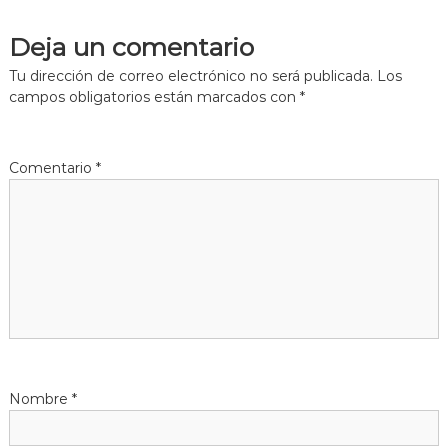
e
Deja un comentario
g
Tu dirección de correo electrónico no será publicada.
Los
campos obligatorios están marcados con
*
a
c
Comentario
*
i
ó
n
d
e
Nombre
*
e