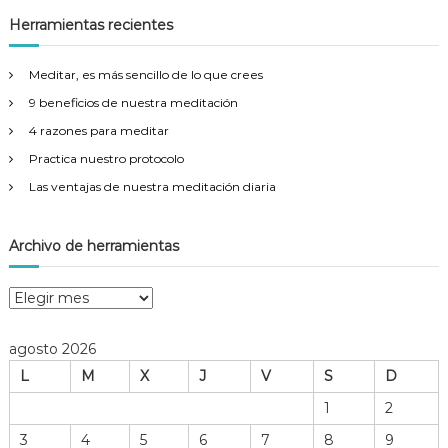
c
a
c
Herramientas recientes
r
a
r
Meditar, es más sencillo de lo que crees
:
9 beneficios de nuestra meditación
4 razones para meditar
Practica nuestro protocolo
Las ventajas de nuestra meditación diaria
Archivo de herramientas
A
r
c
agosto 2026
h
L
M
X
J
V
S
D
i
v
1
2
o
3
4
5
6
7
8
9
d