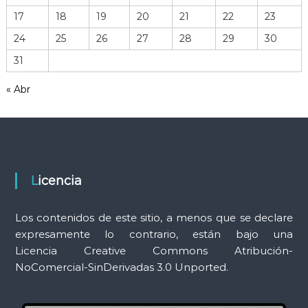
h
17
18
19
20
21
22
23
e
r
24
25
26
27
28
29
30
r
31
a
m
« Abr
i
e
n
t
a
s
Licencia
Los contenidos de este sitio, a menos que se declare
expresamente lo contrario, están bajo una
Licencia Creative Commons Atribución-
NoComercial-SinDerivadas 3.0 Unported.