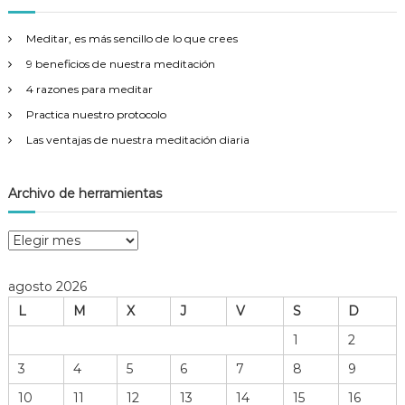
a
r
Meditar, es más sencillo de lo que crees
:
9 beneficios de nuestra meditación
4 razones para meditar
Practica nuestro protocolo
Las ventajas de nuestra meditación diaria
Archivo de herramientas
A
r
c
agosto 2026
h
L
M
X
J
V
S
D
i
v
1
2
o
3
4
5
6
7
8
9
d
e
10
11
12
13
14
15
16