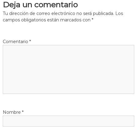
Deja un comentario
e
Tu dirección de correo electrónico no será publicada.
Los
g
campos obligatorios están marcados con
*
a
Comentario
*
c
i
ó
n
d
Nombre
*
e
e