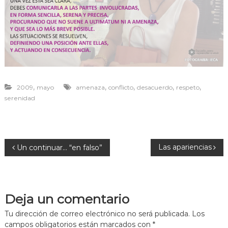
r
a
v
i
v
i
r
,
,
,
,
,
2009
mayo
amenaza
conflicto
desacuerdo
respeto
serenidad
N
Las apariencias
Un continuar… “en falso”
a
v
Deja un comentario
e
Tu dirección de correo electrónico no será publicada.
Los
campos obligatorios están marcados con
*