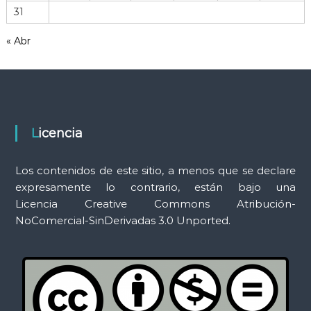
31
a
m
« Abr
i
e
n
t
a
s
Licencia
Los contenidos de este sitio, a menos que se declare
expresamente lo contrario, están bajo una
Licencia Creative Commons Atribución-
NoComercial-SinDerivadas 3.0 Unported.