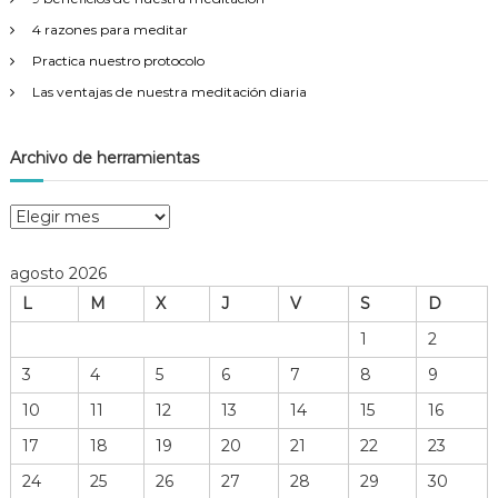
4 razones para meditar
Practica nuestro protocolo
Las ventajas de nuestra meditación diaria
Archivo de herramientas
A
r
c
agosto 2026
h
L
M
X
J
V
S
D
i
v
1
2
o
3
4
5
6
7
8
9
d
e
10
11
12
13
14
15
16
h
17
18
19
20
21
22
23
e
r
24
25
26
27
28
29
30
r