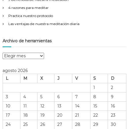
4 razones para meditar
Practica nuestro protocolo
Las ventajas de nuestra meditación diaria
Archivo de herramientas
A
r
c
agosto 2026
h
L
M
X
J
V
S
D
i
v
1
2
o
3
4
5
6
7
8
9
d
e
10
11
12
13
14
15
16
h
17
18
19
20
21
22
23
e
r
24
25
26
27
28
29
30
r