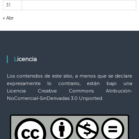
31
a
m
« Abr
i
e
n
t
a
s
Licencia
Los contenidos de este sitio, a menos que se declare
expresamente lo contrario, están bajo una
Licencia Creative Commons Atribución-
NoComercial-SinDerivadas 3.0 Unported.