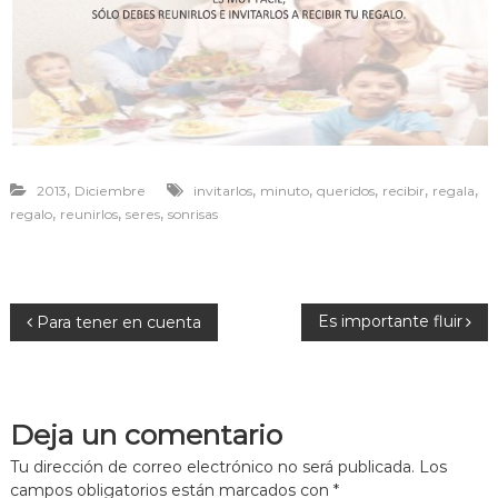
r
a
v
i
v
i
r
,
,
,
,
,
,
2013
Diciembre
invitarlos
minuto
queridos
recibir
regala
,
,
,
regalo
reunirlos
seres
sonrisas
N
Es importante fluir
Para tener en cuenta
a
v
Deja un comentario
e
Tu dirección de correo electrónico no será publicada.
Los
campos obligatorios están marcados con
*