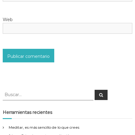
t
Web
r
a
d
a
s
B
B
u
u
s
s
c
a
c
Herramientas recientes
r
a
r
Meditar, es más sencillo de lo que crees
: