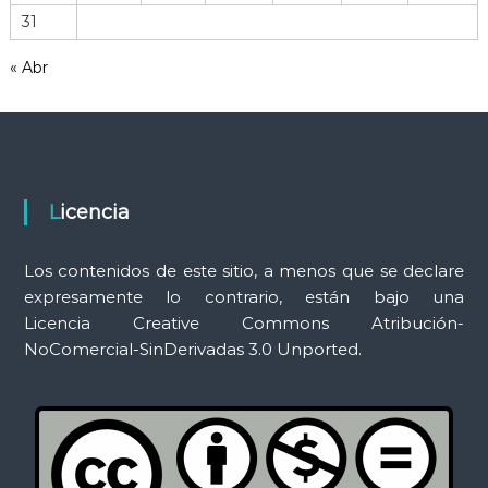
31
a
m
« Abr
i
e
n
t
a
s
Licencia
Los contenidos de este sitio, a menos que se declare
expresamente lo contrario, están bajo una
Licencia Creative Commons Atribución-
NoComercial-SinDerivadas 3.0 Unported.