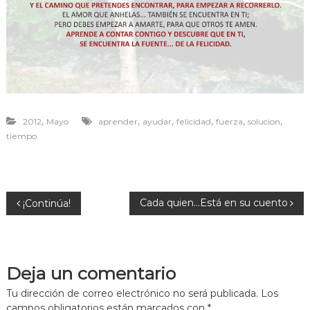
r
a
v
i
v
i
r
,
,
,
,
,
,
2012
Mayo
aprender
ayudar
felicidad
fuerza
solucion
tiempo
N
Cada quien…Está en su cuento
¡Continúa!
a
v
Deja un comentario
e
Tu dirección de correo electrónico no será publicada.
Los
campos obligatorios están marcados con
*