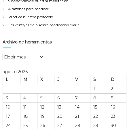
9 beneficios de nuestra meditación
4 razones para meditar
Practica nuestro protocolo
Las ventajas de nuestra meditación diaria
Archivo de herramientas
A
r
c
agosto 2026
h
L
M
X
J
V
S
D
i
v
1
2
o
3
4
5
6
7
8
9
d
e
10
11
12
13
14
15
16
h
17
18
19
20
21
22
23
e
r
24
25
26
27
28
29
30
r