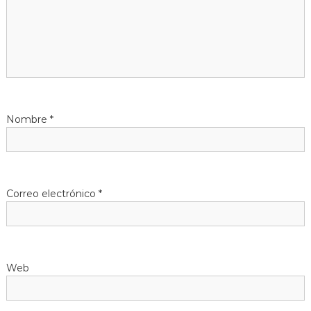
n
t
r
a
d
Nombre
*
a
s
Correo electrónico
*
Web