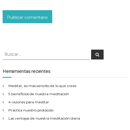
B
B
u
u
s
s
c
a
c
Herramientas recientes
r
a
r
Meditar, es más sencillo de lo que crees
:
9 beneficios de nuestra meditación
4 razones para meditar
Practica nuestro protocolo
Las ventajas de nuestra meditación diaria