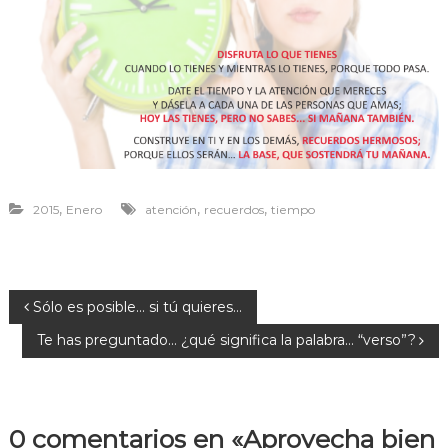
r
a
v
i
v
i
r
,
,
,
2015
Enero
atención
recuerdos
tiempo
N
Sólo es posible… si tú quieres…
Te has preguntado… ¿qué significa la palabra… “verso”?
a
v
0 comentarios en «Aprovecha bien
e