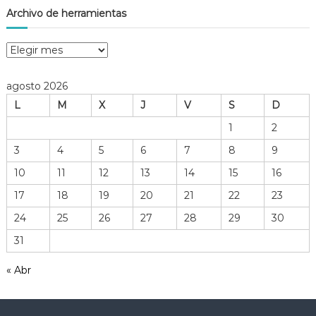
Archivo de herramientas
A
r
c
agosto 2026
h
L
M
X
J
V
S
D
i
v
1
2
o
3
4
5
6
7
8
9
d
e
10
11
12
13
14
15
16
h
17
18
19
20
21
22
23
e
r
24
25
26
27
28
29
30
r
31
a
m
« Abr
i
e
n
t