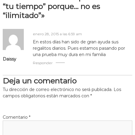
“tu tiempo” porque… no es
g
“ilimitado”»
a
enero 28, 2015 a las 6:59 am
c
En estos días han sido de gran ayuda sus
regalitos diarios. Pues estamos pasando por
i
una prueba muy dura en mi familia
Daissy
Responder
ó
n
Deja un comentario
Tu dirección de correo electrónico no será publicada.
Los
d
campos obligatorios están marcados con
*
e
Comentario
*
e