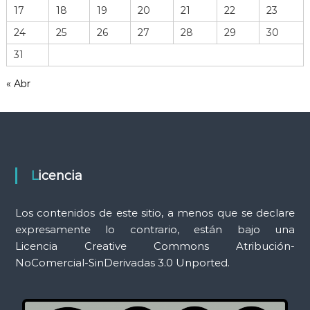
17
18
19
20
21
22
23
e
r
24
25
26
27
28
29
30
r
31
a
m
« Abr
i
e
n
t
a
s
Licencia
Los contenidos de este sitio, a menos que se declare
expresamente lo contrario, están bajo una
Licencia Creative Commons Atribución-
NoComercial-SinDerivadas 3.0 Unported.