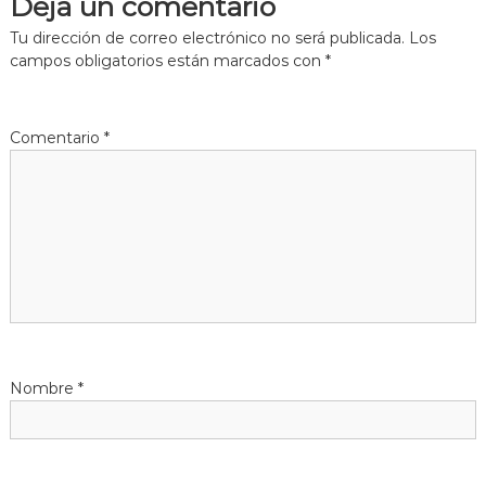
Deja un comentario
g
Tu dirección de correo electrónico no será publicada.
Los
campos obligatorios están marcados con
*
a
c
Comentario
*
i
ó
n
d
e
Nombre
*
e
n