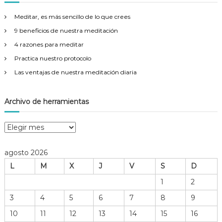
a
r
Meditar, es más sencillo de lo que crees
:
9 beneficios de nuestra meditación
4 razones para meditar
Practica nuestro protocolo
Las ventajas de nuestra meditación diaria
Archivo de herramientas
A
r
c
agosto 2026
h
L
M
X
J
V
S
D
i
v
1
2
o
3
4
5
6
7
8
9
d
e
10
11
12
13
14
15
16
h