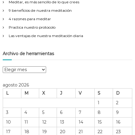
Meditar, es más sencillo de lo que crees
:
9 beneficios de nuestra meditación
4 razones para meditar
Practica nuestro protocolo
Las ventajas de nuestra meditación diaria
Archivo de herramientas
A
r
c
agosto 2026
h
L
M
X
J
V
S
D
i
v
1
2
o
3
4
5
6
7
8
9
d
e
10
11
12
13
14
15
16
h
17
18
19
20
21
22
23
e