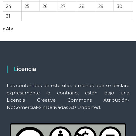
r
24
25
26
27
28
29
30
r
31
a
m
« Abr
i
e
n
t
a
s
Licencia
Los contenidos de este sitio, a menos que se declare
expresamente lo contrario, están bajo una
Licencia Creative Commons Atribución-
NoComercial-SinDerivadas 3.0 Unported.