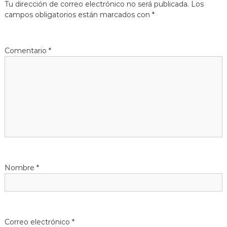
Tu dirección de correo electrónico no será publicada.
Los
g
campos obligatorios están marcados con
*
a
Comentario
*
c
i
ó
n
d
Nombre
*
e
e
n
Correo electrónico
*