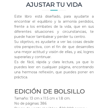
AJUSTAR TU VIDA
r
a
v
Este libro está diseñado, para ayudarte a
i
encontrar el equilibrio y la armonía perdidos,
frente a los embates de la vida, que en sus
v
diferentes situaciones y circunstancias, te
i
puede hacer tambalear y perder tu centro.
r
Su objetivo, es ayudarte a ver las cosas desde
otra perspectiva, con el fin de que desarrolles
una mejor actitud y visión de ellas, y así, logres
superarlas y continuar.
Es de fácil, rápida y clara lectura, ya que lo
puedes leer en cualquier página, encontrando
una hermosa reflexión, que puedes poner en
práctica.
EDICIÓN DE BOLSILLO
Tamaño: 13 cm x 11.5 cm x 1.8 cm.
No de páginas: 386