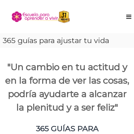
S
a
E
E
n
l
s
c
t
c
u
a
u
e
r
n
e
365 guías para ajustar tu vida
a
t
l
l
r
a
a
c
t
o
p
u
"Un cambio en tu actitud y
n
a
n
t
r
i
en la forma de ver las cosas,
e
ñ
a
n
o
a
i
i
podría ayudarte a alcanzar
p
n
d
t
r
o
la plenitud y a ser feliz"
e
e
r
n
i
o
d
365 GUÍAS PARA
r
e