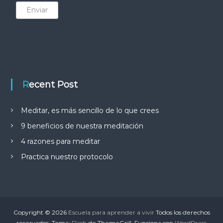
Enviar
Recent Post
Meditar, es más sencillo de lo que crees
9 beneficios de nuestra meditación
4 razones para meditar
Practica nuestro protocolo
Copyright © 2026
Escuela para aprender a vivir
Todos los derechos
reservados. Tema:
Flash
de ThemeGrill. Funciona con
WordPress