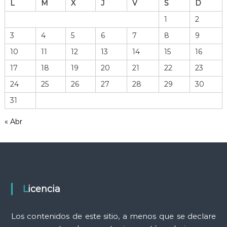
L
M
X
J
V
S
D
i
v
1
2
o
3
4
5
6
7
8
9
d
e
10
11
12
13
14
15
16
h
17
18
19
20
21
22
23
e
r
24
25
26
27
28
29
30
r
31
a
m
« Abr
i
e
n
t
a
s
Licencia
Los contenidos de este sitio, a menos que se declare