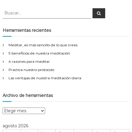
B
B
u
u
s
s
c
a
c
Herramientas recientes
r
a
r
Meditar, es más sencillo de lo que crees
:
9 beneficios de nuestra meditación
4 razones para meditar
Practica nuestro protocolo
Las ventajas de nuestra meditación diaria
Archivo de herramientas
A
r
c
agosto 2026
h